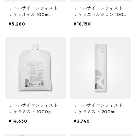
ガルバ
サロントリートメント
ボリュームダウン・くせ毛
トイトイトーイ
ヘアクリーム
ハイダメージ
ヘアスプレー
色を長持ちさせたい(褪色予防)
リトルサイエンティスト
リトルサイエンティスト
ベータレイヤー
洗顔料
カールをしっかり出したい
化粧下地
ストレートパーマを長持ちさせたい
や行
スカルプケア
エイジングケア
リケラオイル 100mL
リケラエマルジョン 1000
g
ガルバCMC
エイジングケア
ツヤツヤ・捻転毛
トリートメントジャック
¥5,280
¥18,150
バーム
白髪隠し
化粧水
ファンデーション
ツヤがほしい
ヤクジョ
育毛剤(医薬部外品)
ら行
処理剤
熱ダメージケア
バトラ
オイル
美容液
BBクリーム
まとまりがほしい
ヘアトニック・スカルプローション
リケラ
前処理剤
ドライヤーによるダメージ
わ行
お試しセット
紫外線ダメージケア
デトラ
グリース
乳液
コンシーラー
ボリュームダウン
リマサリ
中間処理剤
ヘアアイロンによるダメージ
髪の日焼け止め
スカルプケア
スケルトジャック
リップ
フェースパウダー
ロレッタ エメ
後処理剤
薄毛
スタイリング
トリートメントジャック
アイクリーム
アイブロウ・眉マスカラ
仕上剤
フケ・かゆみ・炎症
ソフト
リトルサイエンティスト
リトルサイエンティスト
リケラミスト 1000g
リケラミスト 200ml
マスク・パック
アイシャドウ
白髪
ハード
¥14,630
¥3,740
CCクリーム
アイライナー