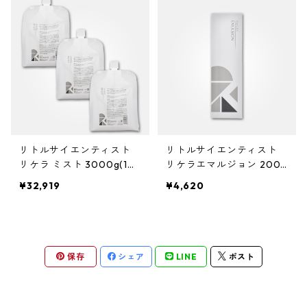
スーパーハード
ハンドクリーム
マスカラ
マット
ボディクリーム
まつげの美容液
ウェット
日焼け止め
口紅
ツヤ
リップグロス
リトルサイエンティスト
リトルサイエンティスト
ふんわりボリュームアップ
リケラ ミスト 3000g(10
リケラエマルジョン 200
00g×3)
ml
チーク
¥32,919
¥4,620
タイトにボリュームダウン
自然なまとまり
保存
シェア
LINE
ポスト