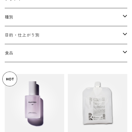
アリミノ メン
コソルケ
あ行
種別
スプリナージュ
ディビュースクッションファンデーション
リトル・サイエンティスト
か行
シャンプー
目的・仕上がり別
スタイルクラブ
ジャムゥレーベル
ガルバ
ダメージケア
フィヨーレ
さ行
トリートメント
仕上がり・髪質
食品
ダンスデザインチューナー
トイトイトーイ
ガルバCMC
スカルプケア
クオルシア
ジャムゥレーベル
ダメージケア
ボリュームアップ・やわらかい髪質
b-ex
た行
アウトバストリートメント
ダメージケア
美容ドリンク
シェルパ ホームケア
ベータレイヤー
クオルシア
カラーシャンプー
スケルトジャック
スカルプケア
なめらか・普通毛
LORETTA AIMER
ダンスデザインチューナー
エマルジョン
ローダメージ
ロハスカンパニー&フラグシステム
な行
スタイリング
カラーケア
ミント
リケラシリーズ
コンディショニングケア
カラートリートメント
しっとり・硬い髪質
ディビュース
ヘアミスト
ライトダメージ
yakujyo
ヘアワックス
ブリーチケア(色を入れたい)
は行
スキンケア
パーマケア
リマサリ
エイジングケア
コンディショニングケア
さらさら・ダメージ毛
デトラ
ヘアオイル
ミドルダメージ
ジェル
ブリーチケア(色なし)
バトラ
クレンジング
パーマを長持ちさせたい
ま行
メイクアップ
ストレートパーマケア