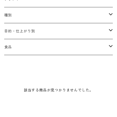
アリミノ メン
コソルケ
あ行
種別
スプリナージュ
ディビュースクッションファンデーション
リトル・サイエンティスト
か行
シャンプー
目的・仕上がり別
スタイルクラブ
ジャムゥレーベル
ガルバ
ダメージケア
フィヨーレ
さ行
トリートメント
仕上がり・髪質
食品
ダンスデザインチューナー
トイトイトーイ
ガルバCMC
スカルプケア
クオルシア
ジャムゥレーベル
ダメージケア
ボリュームアップ・やわらかい髪質
b-ex
た行
アウトバストリートメント
ダメージケア
美容ドリンク
シェルパ ホームケア
ベータレイヤー
クオルシア
カラーシャンプー
スケルトジャック
スカルプケア
なめらか・普通毛
LORETTA AIMER
ダンスデザインチューナー
エマルジョン
ローダメージ
ロハスカンパニー&フラグシステム
な行
スタイリング
カラーケア
ミント
該当する商品が見つかりませんでした。
リケラシリーズ
コンディショニングケア
カラートリートメント
しっとり・硬い髪質
ディビュース
ヘアミスト
ライトダメージ
yakujyo
ヘアワックス
ブリーチケア(色を入れたい)
は行
スキンケア
パーマケア
リマサリ
エイジングケア
コンディショニングケア
さらさら・ダメージ毛
デトラ
ヘアオイル
ミドルダメージ
ジェル
ブリーチケア(色なし)
バトラ
クレンジング
パーマを長持ちさせたい
ま行
メイクアップ
ストレートパーマケア