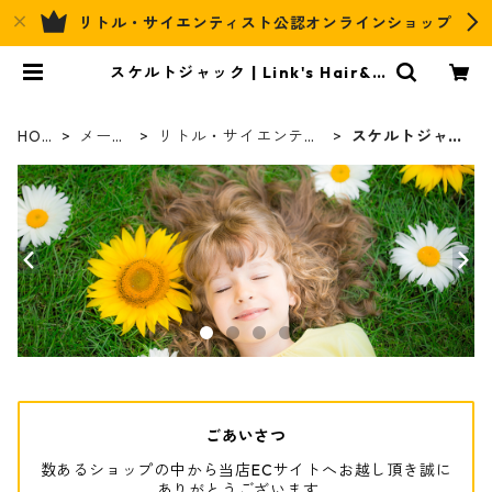
リトル・サイエンティスト公認オンラインショップ
スケルトジャック | Link's Hair&R
elax Official EC
HOM
メーカ
リトル・サイエンティ
スケルトジャッ
E
ー
スト
ク
ごあいさつ
数あるショップの中から当店ECサイトへお越し頂き誠に
ありがとうございます。