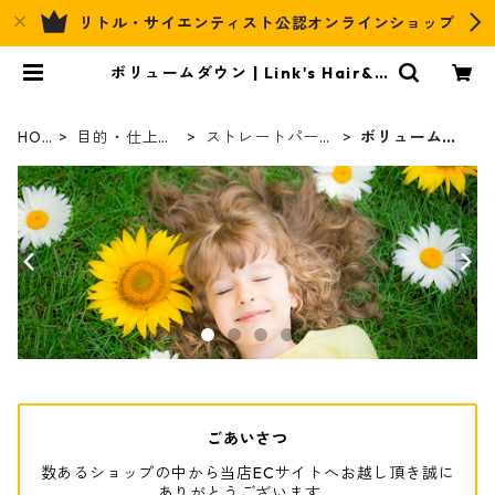
リトル・サイエンティスト公認オンラインショップ
ボリュームダウン | Link's Hair&R
elax Official EC
HO
目的・仕上が
ストレートパーマ
ボリュームダ
ME
り別
ケア
ウン
ごあいさつ
数あるショップの中から当店ECサイトへお越し頂き誠に
ありがとうございます。