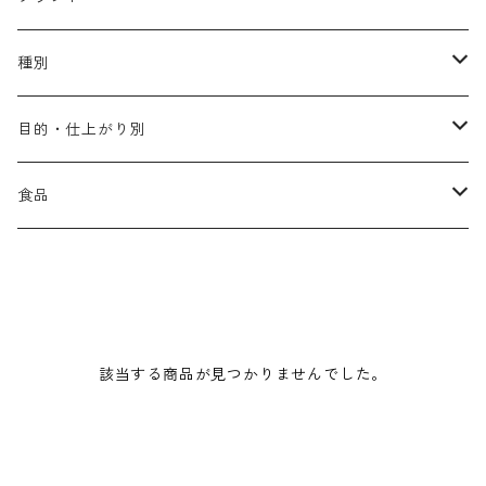
アリミノ メン
コソルケ
あ行
種別
スプリナージュ
ディビュースクッションファンデーション
リトル・サイエンティスト
か行
シャンプー
目的・仕上がり別
スタイルクラブ
ジャムゥレーベル
ガルバ
ダメージケア
フィヨーレ
さ行
トリートメント
仕上がり・髪質
食品
ダンスデザインチューナー
トイトイトーイ
ガルバCMC
スカルプケア
クオルシア
ジャムゥレーベル
ダメージケア
ボリュームアップ・やわらかい髪質
b-ex
た行
アウトバストリートメント
ダメージケア
美容ドリンク
シェルパ ホームケア
ベータレイヤー
クオルシア
カラーシャンプー
スケルトジャック
スカルプケア
なめらか・普通毛
LORETTA AIMER
ダンスデザインチューナー
エマルジョン
ローダメージ
ロハスカンパニー&フラグシステム
な行
スタイリング
カラーケア
ミント
該当する商品が見つかりませんでした。
リケラシリーズ
コンディショニングケア
カラートリートメント
しっとり・硬い髪質
ディビュース
ヘアミスト
ライトダメージ
yakujyo
ヘアワックス
ブリーチケア(色を入れたい)
は行
スキンケア
パーマケア
リマサリ
エイジングケア
コンディショニングケア
さらさら・ダメージ毛
デトラ
ヘアオイル
ミドルダメージ
ジェル
ブリーチケア(色なし)
バトラ
クレンジング
パーマを長持ちさせたい
ま行
メイクアップ
ストレートパーマケア