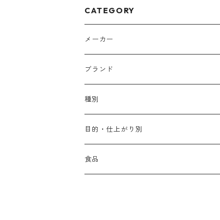
CATEGORY
メーカー
アリミノ
ブランド
アリミノ メン
コソルケ
あ行
種別
スプリナージュ
ディビュースクッションファンデーション
リトル・サイエンティスト
か行
シャンプー
目的・仕上がり別
スタイルクラブ
ジャムゥレーベル
ガルバ
ダメージケア
フィヨーレ
さ行
トリートメント
仕上がり・髪質
食品
ダンスデザインチューナー
トイトイトーイ
ガルバCMC
スカルプケア
クオルシア
ジャムゥレーベル
ダメージケア
ボリュームアップ・やわらかい髪質
b-ex
た行
アウトバストリートメント
ダメージケア
美容ドリンク
シェルパ ホームケア
ベータレイヤー
クオルシア
カラーシャンプー
スケルトジャック
スカルプケア
なめらか・普通毛
LORETTA AIMER
ダンスデザインチューナー
エマルジョン
ローダメージ
ロハスカンパニー&フラグシステム
な行
スタイリング
カラーケア