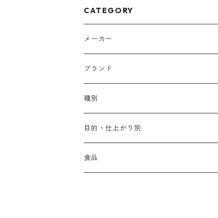
CATEGORY
メーカー
アリミノ
ブランド
アリミノ メン
コソルケ
あ行
種別
スプリナージュ
ディビュースクッションファンデーション
リトル・サイエンティスト
か行
シャンプー
目的・仕上がり別
スタイルクラブ
ジャムゥレーベル
ガルバ
ダメージケア
フィヨーレ
さ行
トリートメント
仕上がり・髪質
食品
ダンスデザインチューナー
トイトイトーイ
ガルバCMC
スカルプケア
クオルシア
ジャムゥレーベル
ダメージケア
ボリュームアップ・やわらかい髪質
b-ex
た行
アウトバストリートメント
ダメージケア
美容ドリンク
シェルパ ホームケア
ベータレイヤー
クオルシア
カラーシャンプー
スケルトジャック
スカルプケア
なめらか・普通毛
LORETTA AIMER
ダンスデザインチューナー
エマルジョン
ローダメージ
ロハスカンパニー&フラグシステム
な行
スタイリング
カラーケア