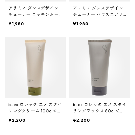
ガルバ
サロントリートメント
ボリュームダウン・くせ毛
トイトイトーイ
ヘアクリーム
ハイダメージ
ヘアスプレー
色を長持ちさせたい(褪色予防)
アリミノ ダンスデザイン
アリミノ ダンスデザイン
ベータレイヤー
洗顔料
カールをしっかり出したい
化粧下地
ストレートパーマを長持ちさせたい
や行
スカルプケア
エイジングケア
チューナー ロッキンムー
チューナー ハウスエアリ
ブ 80g
ー 50g
ガルバCMC
エイジングケア
ツヤツヤ・捻転毛
トリートメントジャック
¥1,980
¥1,980
バーム
白髪隠し
化粧水
ファンデーション
ツヤがほしい
ヤクジョ
育毛剤(医薬部外品)
ら行
処理剤
熱ダメージケア
バトラ
オイル
美容液
BBクリーム
まとまりがほしい
ヘアトニック・スカルプローション
リケラ
前処理剤
ドライヤーによるダメージ
わ行
お試しセット
紫外線ダメージケア
デトラ
グリース
乳液
コンシーラー
ボリュームダウン
リマサリ
中間処理剤
ヘアアイロンによるダメージ
髪の日焼け止め
スカルプケア
スケルトジャック
リップ
フェースパウダー
ロレッタ エメ
後処理剤
薄毛
スタイリング
トリートメントジャック
アイクリーム
アイブロウ・眉マスカラ
仕上剤
フケ・かゆみ・炎症
ソフト
b-ex ロレッタ エメ スタイ
b-ex ロレッタ エメ スタイ
リングクリーム 100g ＜ボ
リングワックス 80g ＜ス
マスク・パック
アイシャドウ
ディ・スタイリングクリー
タイリングワックス＞
白髪
ハード
¥2,200
¥2,200
ム＞
CCクリーム
アイライナー