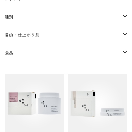
アリミノ メン
コソルケ
あ行
種別
スプリナージュ
ディビュースクッションファンデーション
リトル・サイエンティスト
か行
シャンプー
目的・仕上がり別
スタイルクラブ
ジャムゥレーベル
ガルバ
ダメージケア
フィヨーレ
さ行
トリートメント
仕上がり・髪質
食品
ダンスデザインチューナー
トイトイトーイ
ガルバCMC
スカルプケア
クオルシア
ジャムゥレーベル
ダメージケア
ボリュームアップ・やわらかい髪質
b-ex
た行
アウトバストリートメント
ダメージケア
美容ドリンク
シェルパ ホームケア
ベータレイヤー
クオルシア
カラーシャンプー
スケルトジャック
スカルプケア
なめらか・普通毛
LORETTA AIMER
ダンスデザインチューナー
エマルジョン
ローダメージ
ロハスカンパニー&フラグシステム
な行
スタイリング
カラーケア
ミント
リケラシリーズ
コンディショニングケア
カラートリートメント
しっとり・硬い髪質
ディビュース
ヘアミスト
ライトダメージ
yakujyo
ヘアワックス
ブリーチケア(色を入れたい)
は行
スキンケア
パーマケア
リマサリ
エイジングケア
コンディショニングケア
さらさら・ダメージ毛
デトラ
ヘアオイル
ミドルダメージ
ジェル
ブリーチケア(色なし)
バトラ
クレンジング
パーマを長持ちさせたい
ま行
メイクアップ
ストレートパーマケア