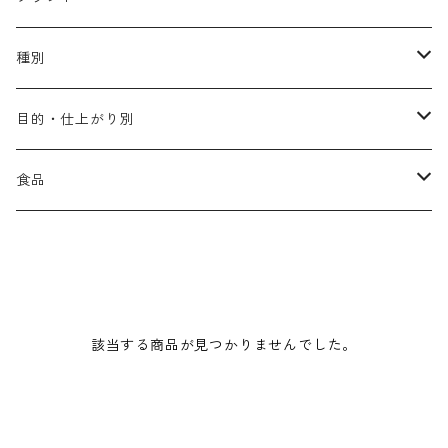
アリミノ メン
コソルケ
あ行
種別
スプリナージュ
ディビュースクッションファンデーション
リトル・サイエンティスト
か行
シャンプー
目的・仕上がり別
スタイルクラブ
ジャムゥレーベル
ガルバ
ダメージケア
フィヨーレ
さ行
トリートメント
仕上がり・髪質
食品
ダンスデザインチューナー
トイトイトーイ
ガルバCMC
スカルプケア
クオルシア
ジャムゥレーベル
ダメージケア
ボリュームアップ・やわらかい髪質
b-ex
た行
アウトバストリートメント
ダメージケア
美容ドリンク
シェルパ ホームケア
ベータレイヤー
クオルシア
カラーシャンプー
スケルトジャック
スカルプケア
なめらか・普通毛
LORETTA AIMER
ダンスデザインチューナー
エマルジョン
ローダメージ
ロハスカンパニー&フラグシステム
な行
スタイリング
カラーケア
ミント
該当する商品が見つかりませんでした。
リケラシリーズ
コンディショニングケア
カラートリートメント
しっとり・硬い髪質
ディビュース
ヘアミスト
ライトダメージ
yakujyo
ヘアワックス
ブリーチケア(色を入れたい)
は行
スキンケア
パーマケア
リマサリ
エイジングケア
コンディショニングケア
さらさら・ダメージ毛
デトラ
ヘアオイル
ミドルダメージ
ジェル
ブリーチケア(色なし)
バトラ
クレンジング
パーマを長持ちさせたい
ま行
メイクアップ
ストレートパーマケア