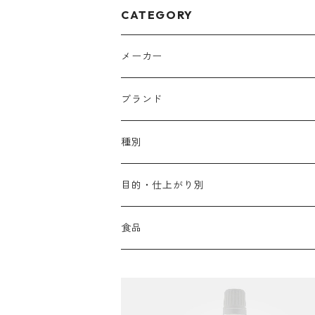
CATEGORY
メーカー
アリミノ
ブランド
アリミノ メン
コソルケ
あ行
種別
スプリナージュ
ディビュースクッションファンデーション
リトル・サイエンティスト
か行
シャンプー
目的・仕上がり別
スタイルクラブ
ジャムゥレーベル
ガルバ
ダメージケア
フィヨーレ
さ行
トリートメント
仕上がり・髪質
食品
ダンスデザインチューナー
トイトイトーイ
ガルバCMC
スカルプケア
クオルシア
ジャムゥレーベル
ダメージケア
ボリュームアップ・やわらかい髪質
b-ex
た行
アウトバストリートメント
ダメージケア
美容ドリンク
シェルパ ホームケア
ベータレイヤー
クオルシア
カラーシャンプー
スケルトジャック
スカルプケア
なめらか・普通毛
LORETTA AIMER
ダンスデザインチューナー
エマルジョン
ローダメージ
ロハスカンパニー&フラグシステム
な行
スタイリング
カラーケア