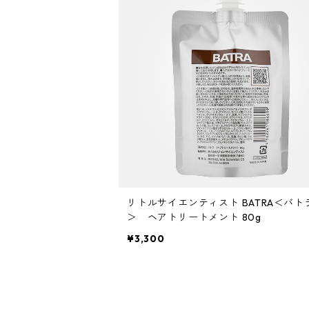
ミント
リケラシリーズ
コンディショニングケア
カラートリートメント
しっとり・硬い髪質
ディビュース
ヘアミスト
ライトダメージ
yakujyo
ヘアワックス
ブリーチケア(色を入れたい)
は行
スキンケア
パーマケア
リマサリ
エイジングケア
コンディショニングケア
さらさら・ダメージ毛
デトラ
ヘアオイル
ミドルダメージ
ジェル
ブリーチケア(色なし)
バトラ
クレンジング
パーマを長持ちさせたい
ま行
メイクアップ
ストレートパーマケア
ガルバ
サロントリートメント
ボリュームダウン・くせ毛
トイトイトーイ
ヘアクリーム
ハイダメージ
ヘアスプレー
色を長持ちさせたい(褪色予防)
ベータレイヤー
洗顔料
カールをしっかり出したい
化粧下地
ストレートパーマを長持ちさせたい
や行
スカルプケア
エイジングケア
ガルバCMC
エイジングケア
ツヤツヤ・捻転毛
トリートメントジャック
バーム
白髪隠し
化粧水
ファンデーション
ツヤがほしい
ヤクジョ
育毛剤(医薬部外品)
ら行
処理剤
熱ダメージケア
バトラ
オイル
美容液
BBクリーム
まとまりがほしい
リトルサイエンティスト BATRA＜バト
ヘアトニック・スカルプローション
リケラ
前処理剤
ドライヤーによるダメージ
わ行
お試しセット
紫外線ダメージケア
＞ ヘアトリートメント 80g
デトラ
グリース
乳液
¥3,300
コンシーラー
ボリュームダウン
リマサリ
中間処理剤
ヘアアイロンによるダメージ
髪の日焼け止め
スカルプケア
スケルトジャック
リップ
フェースパウダー
ロレッタ エメ
後処理剤
薄毛
スタイリング
トリートメントジャック