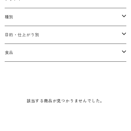
アリミノ メン
コソルケ
あ行
種別
スプリナージュ
ディビュースクッションファンデーション
リトル・サイエンティスト
か行
シャンプー
目的・仕上がり別
スタイルクラブ
ジャムゥレーベル
ガルバ
ダメージケア
フィヨーレ
さ行
トリートメント
仕上がり・髪質
食品
ダンスデザインチューナー
トイトイトーイ
ガルバCMC
スカルプケア
クオルシア
ジャムゥレーベル
ダメージケア
ボリュームアップ・やわらかい髪質
b-ex
た行
アウトバストリートメント
ダメージケア
美容ドリンク
シェルパ ホームケア
ベータレイヤー
クオルシア
カラーシャンプー
スケルトジャック
スカルプケア
なめらか・普通毛
LORETTA AIMER
ダンスデザインチューナー
エマルジョン
ローダメージ
ロハスカンパニー&フラグシステム
な行
スタイリング
カラーケア
ミント
該当する商品が見つかりませんでした。
リケラシリーズ
コンディショニングケア
カラートリートメント
しっとり・硬い髪質
ディビュース
ヘアミスト
ライトダメージ
yakujyo
ヘアワックス
ブリーチケア(色を入れたい)
は行
スキンケア
パーマケア
リマサリ
エイジングケア
コンディショニングケア
さらさら・ダメージ毛
デトラ
ヘアオイル
ミドルダメージ
ジェル
ブリーチケア(色なし)
バトラ
クレンジング
パーマを長持ちさせたい
ま行
メイクアップ
ストレートパーマケア