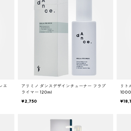
レエ
アリミノ ダンスデザインチューナー フラプ
リト
ライマー 120ml
100
¥2,750
¥18,