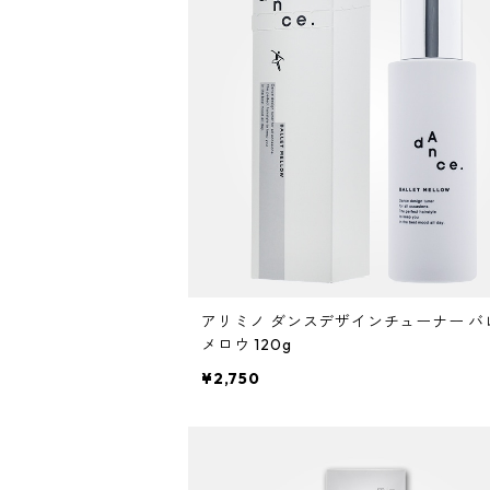
ミント
リケラシリーズ
コンディショニングケア
カラートリートメント
しっとり・硬い髪質
ディビュース
ヘアミスト
ライトダメージ
yakujyo
ヘアワックス
ブリーチケア(色を入れたい)
は行
スキンケア
パーマケア
リマサリ
エイジングケア
コンディショニングケア
さらさら・ダメージ毛
デトラ
ヘアオイル
ミドルダメージ
ジェル
ブリーチケア(色なし)
バトラ
クレンジング
パーマを長持ちさせたい
ま行
メイクアップ
ストレートパーマケア
ガルバ
サロントリートメント
ボリュームダウン・くせ毛
トイトイトーイ
ヘアクリーム
ハイダメージ
ヘアスプレー
色を長持ちさせたい(褪色予防)
ベータレイヤー
洗顔料
カールをしっかり出したい
化粧下地
ストレートパーマを長持ちさせたい
や行
スカルプケア
エイジングケア
ガルバCMC
エイジングケア
ツヤツヤ・捻転毛
トリートメントジャック
バーム
白髪隠し
化粧水
ファンデーション
ツヤがほしい
ヤクジョ
育毛剤(医薬部外品)
ら行
処理剤
熱ダメージケア
バトラ
オイル
美容液
BBクリーム
まとまりがほしい
アリミノ ダンスデザインチューナー バ
ヘアトニック・スカルプローション
リケラ
前処理剤
ドライヤーによるダメージ
わ行
お試しセット
紫外線ダメージケア
メロウ 120g
デトラ
グリース
乳液
¥2,750
コンシーラー
ボリュームダウン
リマサリ
中間処理剤
ヘアアイロンによるダメージ
髪の日焼け止め
スカルプケア
スケルトジャック
リップ
フェースパウダー
ロレッタ エメ
後処理剤
薄毛
スタイリング
トリートメントジャック