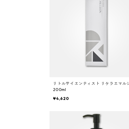
アイクリーム
アイブロウ・眉マスカラ
仕上剤
フケ・かゆみ・炎症
ソフト
マスク・パック
アイシャドウ
白髪
ハード
CCクリーム
アイライナー
スーパーハード
ハンドクリーム
マスカラ
マット
ボディクリーム
まつげの美容液
ウェット
リトルサイエンティスト リケラエマル
日焼け止め
口紅
200ml
ツヤ
¥4,620
リップグロス
ふんわりボリュームアップ
チーク
タイトにボリュームダウン