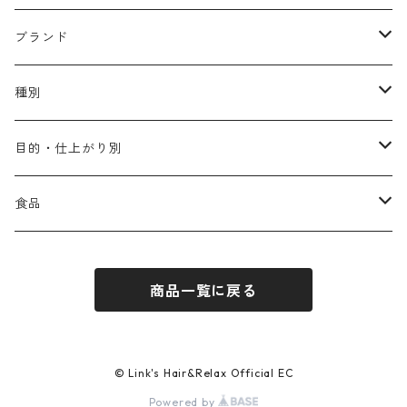
アリミノ
ブランド
アリミノ メン
コソルケ
あ行
種別
スプリナージュ
ディビュースクッションファンデーション
リトル・サイエンティスト
か行
シャンプー
目的・仕上がり別
スタイルクラブ
ジャムゥレーベル
ガルバ
ダメージケア
フィヨーレ
さ行
トリートメント
仕上がり・髪質
食品
ダンスデザインチューナー
トイトイトーイ
ガルバCMC
スカルプケア
クオルシア
ジャムゥレーベル
ダメージケア
ボリュームアップ・やわらかい髪質
b-ex
た行
アウトバストリートメント
ダメージケア
美容ドリンク
商品一覧に戻る
シェルパ ホームケア
ベータレイヤー
クオルシア
カラーシャンプー
スケルトジャック
スカルプケア
なめらか・普通毛
LORETTA AIMER
ダンスデザインチューナー
エマルジョン
ローダメージ
ロハスカンパニー&フラグシステム
な行
スタイリング
カラーケア
ミント
リケラシリーズ
コンディショニングケア
カラートリートメント
しっとり・硬い髪質
ディビュース
ヘアミスト
ライトダメージ
yakujyo
ヘアワックス
ブリーチケア(色を入れたい)
は行
スキンケア
パーマケア
© Link's Hair&Relax Official EC
Powered by
リマサリ
エイジングケア