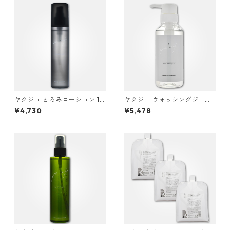
ヤクジョ とろみローション 15
ヤクジョ ウォッシングジェル
0ml
300g
¥4,730
¥5,478