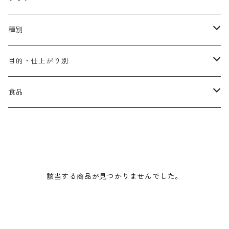
アリミノ メン
コソルケ
あ行
種別
スプリナージュ
ディビュースクッションファンデーション
リトル・サイエンティスト
か行
シャンプー
目的・仕上がり別
スタイルクラブ
ジャムゥレーベル
ガルバ
ダメージケア
フィヨーレ
さ行
トリートメント
仕上がり・髪質
食品
ダンスデザインチューナー
トイトイトーイ
ガルバCMC
スカルプケア
クオルシア
ジャムゥレーベル
ダメージケア
ボリュームアップ・やわらかい髪質
b-ex
た行
アウトバストリートメント
ダメージケア
美容ドリンク
シェルパ ホームケア
ベータレイヤー
クオルシア
カラーシャンプー
スケルトジャック
スカルプケア
なめらか・普通毛
LORETTA AIMER
ダンスデザインチューナー
エマルジョン
ローダメージ
ロハスカンパニー&フラグシステム
な行
スタイリング
カラーケア
ミント
該当する商品が見つかりませんでした。
リケラシリーズ
コンディショニングケア
カラートリートメント
しっとり・硬い髪質
ディビュース
ヘアミスト
ライトダメージ
yakujyo
ヘアワックス
ブリーチケア(色を入れたい)
は行
スキンケア
パーマケア
リマサリ
エイジングケア
コンディショニングケア
さらさら・ダメージ毛
デトラ
ヘアオイル
ミドルダメージ
ジェル
ブリーチケア(色なし)
バトラ
クレンジング
パーマを長持ちさせたい
ま行
メイクアップ
ストレートパーマケア