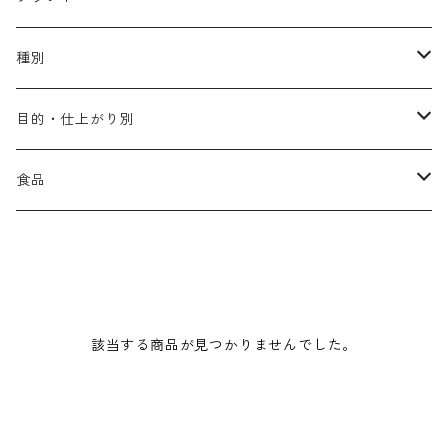
アリミノ メン
コソルケ
あ行
種別
スプリナージュ
ディビュースクッションファンデーション
リトル・サイエンティスト
か行
シャンプー
目的・仕上がり別
スタイルクラブ
ジャムゥレーベル
ガルバ
ダメージケア
フィヨーレ
さ行
トリートメント
仕上がり・髪質
食品
ダンスデザインチューナー
トイトイトーイ
ガルバCMC
スカルプケア
クオルシア
ジャムゥレーベル
ダメージケア
ボリュームアップ・やわらかい髪質
b-ex
た行
アウトバストリートメント
ダメージケア
美容ドリンク
シェルパ ホームケア
ベータレイヤー
クオルシア
カラーシャンプー
スケルトジャック
スカルプケア
なめらか・普通毛
LORETTA AIMER
ダンスデザインチューナー
エマルジョン
ローダメージ
ロハスカンパニー&フラグシステム
な行
スタイリング
カラーケア
ミント
該当する商品が見つかりませんでした。
リケラシリーズ
コンディショニングケア
カラートリートメント
しっとり・硬い髪質
ディビュース
ヘアミスト
ライトダメージ
yakujyo
ヘアワックス
ブリーチケア(色を入れたい)
は行
スキンケア
パーマケア
リマサリ
エイジングケア
コンディショニングケア
さらさら・ダメージ毛
デトラ
ヘアオイル
ミドルダメージ
ジェル
ブリーチケア(色なし)
バトラ
クレンジング
パーマを長持ちさせたい
ま行
メイクアップ
ストレートパーマケア