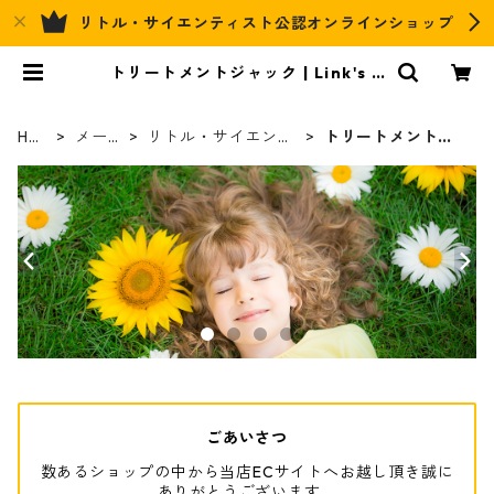
リトル・サイエンティスト公認オンラインショップ
トリートメントジャック | Link's H
air&Relax Official EC
HO
メーカ
リトル・サイエンテ
トリートメントジ
ME
ー
ィスト
ャック
ごあいさつ
数あるショップの中から当店ECサイトへお越し頂き誠に
ありがとうございます。