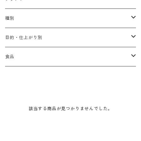
アリミノ メン
コソルケ
あ行
種別
スプリナージュ
ディビュースクッションファンデーション
リトル・サイエンティスト
か行
シャンプー
目的・仕上がり別
スタイルクラブ
ジャムゥレーベル
ガルバ
ダメージケア
フィヨーレ
さ行
トリートメント
仕上がり・髪質
食品
ダンスデザインチューナー
トイトイトーイ
ガルバCMC
スカルプケア
クオルシア
ジャムゥレーベル
ダメージケア
ボリュームアップ・やわらかい髪質
b-ex
た行
アウトバストリートメント
ダメージケア
美容ドリンク
シェルパ ホームケア
ベータレイヤー
クオルシア
カラーシャンプー
スケルトジャック
スカルプケア
なめらか・普通毛
LORETTA AIMER
ダンスデザインチューナー
エマルジョン
ローダメージ
ロハスカンパニー&フラグシステム
な行
スタイリング
カラーケア
ミント
該当する商品が見つかりませんでした。
リケラシリーズ
コンディショニングケア
カラートリートメント
しっとり・硬い髪質
ディビュース
ヘアミスト
ライトダメージ
yakujyo
ヘアワックス
ブリーチケア(色を入れたい)
は行
スキンケア
パーマケア
リマサリ
エイジングケア
コンディショニングケア
さらさら・ダメージ毛
デトラ
ヘアオイル
ミドルダメージ
ジェル
ブリーチケア(色なし)
バトラ
クレンジング
パーマを長持ちさせたい
ま行
メイクアップ
ストレートパーマケア