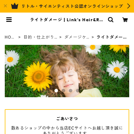
リトル・サイエンティスト公認オンラインショップ
ライトダメージ | Link's Hair&Rel
ax Official EC
HOM
目的・仕上がり
ダメージケ
ライトダメー
E
別
ア
ジ
ごあいさつ
数あるショップの中から当店ECサイトへお越し頂き誠に
ありがとうございます。