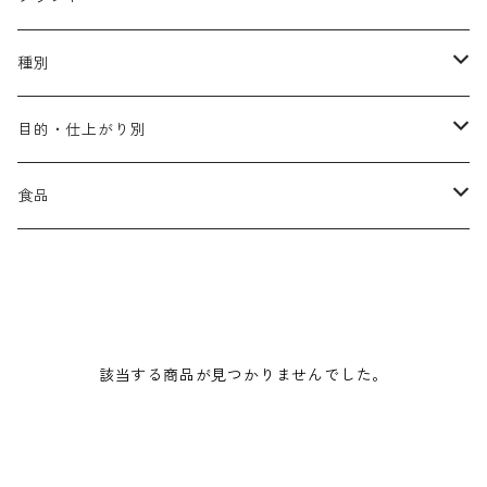
アリミノ メン
コソルケ
あ行
種別
スプリナージュ
ディビュースクッションファンデーション
リトル・サイエンティスト
か行
シャンプー
目的・仕上がり別
スタイルクラブ
ジャムゥレーベル
ガルバ
ダメージケア
フィヨーレ
さ行
トリートメント
仕上がり・髪質
食品
ダンスデザインチューナー
トイトイトーイ
ガルバCMC
スカルプケア
クオルシア
ジャムゥレーベル
ダメージケア
ボリュームアップ・やわらかい髪質
b-ex
た行
アウトバストリートメント
ダメージケア
美容ドリンク
シェルパ ホームケア
ベータレイヤー
クオルシア
カラーシャンプー
スケルトジャック
スカルプケア
なめらか・普通毛
LORETTA AIMER
ダンスデザインチューナー
エマルジョン
ローダメージ
ロハスカンパニー&フラグシステム
な行
スタイリング
カラーケア
ミント
該当する商品が見つかりませんでした。
リケラシリーズ
コンディショニングケア
カラートリートメント
しっとり・硬い髪質
ディビュース
ヘアミスト
ライトダメージ
yakujyo
ヘアワックス
ブリーチケア(色を入れたい)
は行
スキンケア
パーマケア
リマサリ
エイジングケア
コンディショニングケア
さらさら・ダメージ毛
デトラ
ヘアオイル
ミドルダメージ
ジェル
ブリーチケア(色なし)
バトラ
クレンジング
パーマを長持ちさせたい
ま行
メイクアップ
ストレートパーマケア