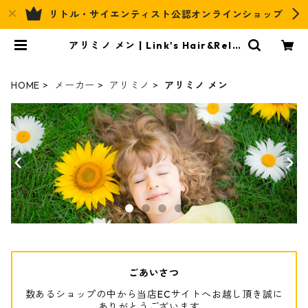
リトル・サイエンティスト公認オンラインショップ
アリミノ メン | Link's Hair&Rela
x Official EC
HOME
メーカー
アリミノ
アリミノ メン
ごあいさつ
数あるショップの中から当店ECサイトへお越し頂き誠に
ありがとうございます。