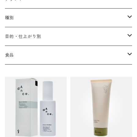
アリミノ メン
コソルケ
あ行
種別
スプリナージュ
ディビュースクッションファンデーション
リトル・サイエンティスト
か行
シャンプー
目的・仕上がり別
スタイルクラブ
ジャムゥレーベル
ガルバ
ダメージケア
フィヨーレ
さ行
トリートメント
仕上がり・髪質
食品
ダンスデザインチューナー
トイトイトーイ
ガルバCMC
スカルプケア
クオルシア
ジャムゥレーベル
ダメージケア
ボリュームアップ・やわらかい髪質
b-ex
た行
アウトバストリートメント
ダメージケア
美容ドリンク
シェルパ ホームケア
ベータレイヤー
クオルシア
カラーシャンプー
スケルトジャック
スカルプケア
なめらか・普通毛
LORETTA AIMER
ダンスデザインチューナー
エマルジョン
ローダメージ
ロハスカンパニー&フラグシステム
な行
スタイリング
カラーケア
ミント
リケラシリーズ
コンディショニングケア
カラートリートメント
しっとり・硬い髪質
ディビュース
ヘアミスト
ライトダメージ
yakujyo
ヘアワックス
ブリーチケア(色を入れたい)
は行
スキンケア
パーマケア
リマサリ
エイジングケア
コンディショニングケア
さらさら・ダメージ毛
デトラ
ヘアオイル
ミドルダメージ
ジェル
ブリーチケア(色なし)
バトラ
クレンジング
パーマを長持ちさせたい
ま行
メイクアップ
ストレートパーマケア