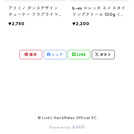
ガルバ
サロントリートメント
ボリュームダウン・くせ毛
トイトイトーイ
ヘアクリーム
ハイダメージ
ヘアスプレー
色を長持ちさせたい(褪色予防)
アリミノ ダンスデザイン
b-ex ロレッタ エメ スタイ
ベータレイヤー
洗顔料
カールをしっかり出したい
化粧下地
ストレートパーマを長持ちさせたい
や行
スカルプケア
エイジングケア
チューナー フラプライマ
リングクリーム 100g ＜ボ
ー 120ml
ディ・スタイリングクリー
ガルバCMC
エイジングケア
ツヤツヤ・捻転毛
トリートメントジャック
¥2,750
¥2,200
バーム
白髪隠し
化粧水
ム＞
ファンデーション
ツヤがほしい
ヤクジョ
育毛剤(医薬部外品)
ら行
処理剤
熱ダメージケア
バトラ
オイル
美容液
BBクリーム
まとまりがほしい
ヘアトニック・スカルプローション
リケラ
前処理剤
ドライヤーによるダメージ
わ行
お試しセット
紫外線ダメージケア
保存
シェア
LINE
ポスト
デトラ
グリース
乳液
コンシーラー
ボリュームダウン
リマサリ
中間処理剤
ヘアアイロンによるダメージ
髪の日焼け止め
スカルプケア
スケルトジャック
リップ
フェースパウダー
ロレッタ エメ
後処理剤
薄毛
スタイリング
トリートメントジャック
アイクリーム
アイブロウ・眉マスカラ
仕上剤
フケ・かゆみ・炎症
ソフト
マスク・パック
アイシャドウ
白髪
© Link's Hair&Relax Official EC
ハード
Powered by
CCクリーム
アイライナー