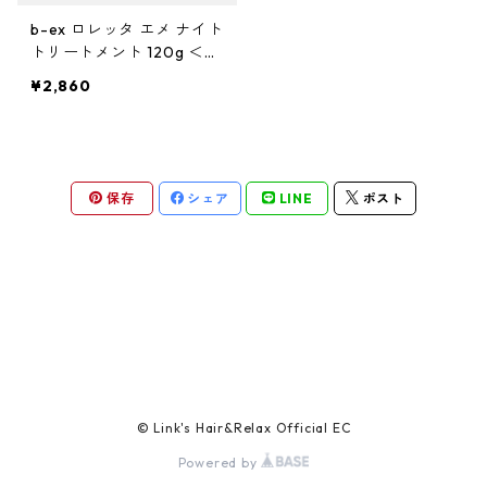
ガルバ
サロントリートメント
ボリュームダウン・くせ毛
トイトイトーイ
ヘアクリーム
ハイダメージ
ヘアスプレー
色を長持ちさせたい(褪色予防)
b-ex ロレッタ エメ ナイト
ベータレイヤー
洗顔料
カールをしっかり出したい
化粧下地
ストレートパーマを長持ちさせたい
や行
スカルプケア
エイジングケア
トリートメント 120g ＜洗
い流さない夜用ヘアクリー
ガルバCMC
エイジングケア
ツヤツヤ・捻転毛
トリートメントジャック
¥2,860
バーム
白髪隠し
化粧水
ム・ハンドクリーム＞
ファンデーション
ツヤがほしい
ヤクジョ
育毛剤(医薬部外品)
ら行
処理剤
熱ダメージケア
バトラ
オイル
美容液
BBクリーム
まとまりがほしい
ヘアトニック・スカルプローション
リケラ
前処理剤
ドライヤーによるダメージ
わ行
お試しセット
紫外線ダメージケア
保存
シェア
LINE
ポスト
デトラ
グリース
乳液
コンシーラー
ボリュームダウン
リマサリ
中間処理剤
ヘアアイロンによるダメージ
髪の日焼け止め
スカルプケア
スケルトジャック
リップ
フェースパウダー
ロレッタ エメ
後処理剤
薄毛
スタイリング
トリートメントジャック
アイクリーム
アイブロウ・眉マスカラ
仕上剤
フケ・かゆみ・炎症
ソフト
マスク・パック
アイシャドウ
白髪
© Link's Hair&Relax Official EC
ハード
Powered by
CCクリーム
アイライナー