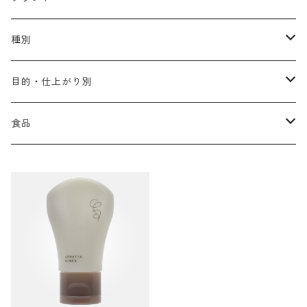
アリミノ メン
コソルケ
あ行
種別
スプリナージュ
ディビュースクッションファンデーション
リトル・サイエンティスト
か行
シャンプー
目的・仕上がり別
スタイルクラブ
ジャムゥレーベル
ガルバ
ダメージケア
フィヨーレ
さ行
トリートメント
仕上がり・髪質
食品
ダンスデザインチューナー
トイトイトーイ
ガルバCMC
スカルプケア
クオルシア
ジャムゥレーベル
ダメージケア
ボリュームアップ・やわらかい髪質
b-ex
た行
アウトバストリートメント
ダメージケア
美容ドリンク
シェルパ ホームケア
ベータレイヤー
クオルシア
カラーシャンプー
スケルトジャック
スカルプケア
なめらか・普通毛
LORETTA AIMER
ダンスデザインチューナー
エマルジョン
ローダメージ
ロハスカンパニー&フラグシステム
な行
スタイリング
カラーケア
ミント
リケラシリーズ
コンディショニングケア
カラートリートメント
しっとり・硬い髪質
ディビュース
ヘアミスト
ライトダメージ
yakujyo
ヘアワックス
ブリーチケア(色を入れたい)
は行
スキンケア
パーマケア
リマサリ
エイジングケア
コンディショニングケア
さらさら・ダメージ毛
デトラ
ヘアオイル
ミドルダメージ
ジェル
ブリーチケア(色なし)
バトラ
クレンジング
パーマを長持ちさせたい
ま行
メイクアップ
ストレートパーマケア