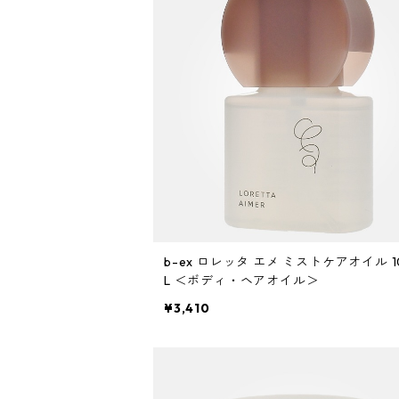
ミント
リケラシリーズ
コンディショニングケア
カラートリートメント
しっとり・硬い髪質
ディビュース
ヘアミスト
ライトダメージ
yakujyo
ヘアワックス
ブリーチケア(色を入れたい)
は行
スキンケア
パーマケア
リマサリ
エイジングケア
コンディショニングケア
さらさら・ダメージ毛
デトラ
ヘアオイル
ミドルダメージ
ジェル
ブリーチケア(色なし)
バトラ
クレンジング
パーマを長持ちさせたい
ま行
メイクアップ
ストレートパーマケア
ガルバ
サロントリートメント
ボリュームダウン・くせ毛
トイトイトーイ
ヘアクリーム
ハイダメージ
ヘアスプレー
色を長持ちさせたい(褪色予防)
ベータレイヤー
洗顔料
カールをしっかり出したい
化粧下地
ストレートパーマを長持ちさせたい
や行
スカルプケア
エイジングケア
ガルバCMC
エイジングケア
ツヤツヤ・捻転毛
トリートメントジャック
バーム
白髪隠し
化粧水
ファンデーション
ツヤがほしい
ヤクジョ
育毛剤(医薬部外品)
ら行
処理剤
熱ダメージケア
バトラ
オイル
美容液
BBクリーム
まとまりがほしい
b-ex ロレッタ エメ ミストケアオイル 1
ヘアトニック・スカルプローション
リケラ
前処理剤
ドライヤーによるダメージ
わ行
お試しセット
紫外線ダメージケア
L ＜ボディ・ヘアオイル＞
デトラ
グリース
乳液
¥3,410
コンシーラー
ボリュームダウン
リマサリ
中間処理剤
ヘアアイロンによるダメージ
髪の日焼け止め
スカルプケア
スケルトジャック
リップ
フェースパウダー
ロレッタ エメ
後処理剤
薄毛
スタイリング
トリートメントジャック