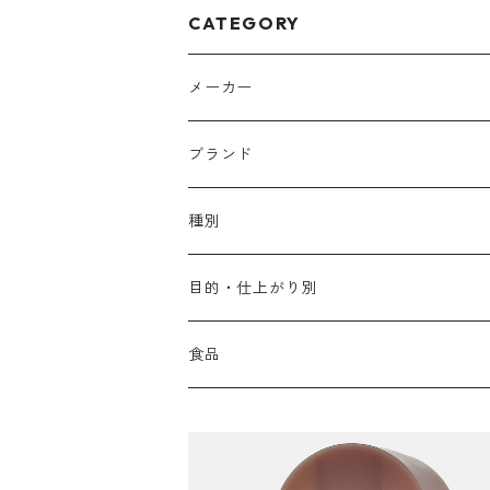
CATEGORY
メーカー
アリミノ
ブランド
アリミノ メン
コソルケ
あ行
種別
スプリナージュ
ディビュースクッションファンデーション
リトル・サイエンティスト
か行
シャンプー
目的・仕上がり別
スタイルクラブ
ジャムゥレーベル
ガルバ
ダメージケア
フィヨーレ
さ行
トリートメント
仕上がり・髪質
食品
ダンスデザインチューナー
トイトイトーイ
ガルバCMC
スカルプケア
クオルシア
ジャムゥレーベル
ダメージケア
ボリュームアップ・やわらかい髪質
b-ex
た行
アウトバストリートメント
ダメージケア
美容ドリンク
シェルパ ホームケア
ベータレイヤー
クオルシア
カラーシャンプー
スケルトジャック
スカルプケア
なめらか・普通毛
LORETTA AIMER
ダンスデザインチューナー
エマルジョン
ローダメージ
ロハスカンパニー&フラグシステム
な行
スタイリング
カラーケア