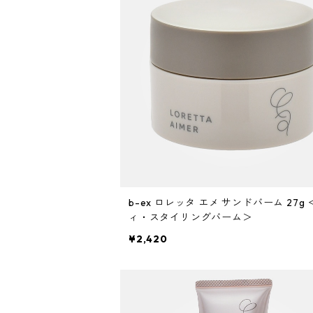
アイクリーム
アイブロウ・眉マスカラ
仕上剤
フケ・かゆみ・炎症
ソフト
マスク・パック
アイシャドウ
白髪
ハード
CCクリーム
アイライナー
スーパーハード
ハンドクリーム
マスカラ
マット
ボディクリーム
まつげの美容液
ウェット
b-ex ロレッタ エメ サンドバーム 27g
日焼け止め
口紅
ィ・スタイリングバーム＞
ツヤ
¥2,420
リップグロス
ふんわりボリュームアップ
チーク
タイトにボリュームダウン