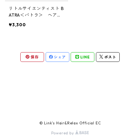
ガルバ
サロントリートメント
ボリュームダウン・くせ毛
トイトイトーイ
ヘアクリーム
ハイダメージ
ヘアスプレー
色を長持ちさせたい(褪色予防)
リトルサイエンティスト B
ベータレイヤー
洗顔料
カールをしっかり出したい
化粧下地
ストレートパーマを長持ちさせたい
や行
スカルプケア
エイジングケア
ATRA＜バトラ＞ ヘアト
リートメント 80g
ガルバCMC
エイジングケア
ツヤツヤ・捻転毛
トリートメントジャック
¥3,300
バーム
白髪隠し
化粧水
ファンデーション
ツヤがほしい
ヤクジョ
育毛剤(医薬部外品)
ら行
処理剤
熱ダメージケア
バトラ
オイル
美容液
BBクリーム
まとまりがほしい
ヘアトニック・スカルプローション
リケラ
前処理剤
ドライヤーによるダメージ
わ行
お試しセット
紫外線ダメージケア
保存
シェア
LINE
ポスト
デトラ
グリース
乳液
コンシーラー
ボリュームダウン
リマサリ
中間処理剤
ヘアアイロンによるダメージ
髪の日焼け止め
スカルプケア
スケルトジャック
リップ
フェースパウダー
ロレッタ エメ
後処理剤
薄毛
スタイリング
トリートメントジャック
アイクリーム
アイブロウ・眉マスカラ
仕上剤
フケ・かゆみ・炎症
ソフト
マスク・パック
アイシャドウ
白髪
© Link's Hair&Relax Official EC
ハード
Powered by
CCクリーム
アイライナー