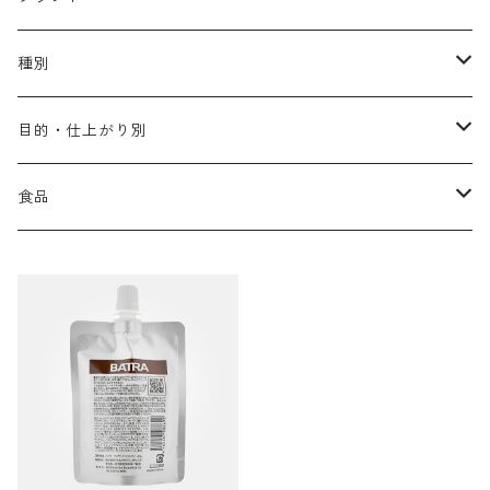
アリミノ メン
コソルケ
あ行
種別
スプリナージュ
ディビュースクッションファンデーション
リトル・サイエンティスト
か行
シャンプー
目的・仕上がり別
スタイルクラブ
ジャムゥレーベル
ガルバ
ダメージケア
フィヨーレ
さ行
トリートメント
仕上がり・髪質
食品
ダンスデザインチューナー
トイトイトーイ
ガルバCMC
スカルプケア
クオルシア
ジャムゥレーベル
ダメージケア
ボリュームアップ・やわらかい髪質
b-ex
た行
アウトバストリートメント
ダメージケア
美容ドリンク
シェルパ ホームケア
ベータレイヤー
クオルシア
カラーシャンプー
スケルトジャック
スカルプケア
なめらか・普通毛
LORETTA AIMER
ダンスデザインチューナー
エマルジョン
ローダメージ
ロハスカンパニー&フラグシステム
な行
スタイリング
カラーケア
ミント
リケラシリーズ
コンディショニングケア
カラートリートメント
しっとり・硬い髪質
ディビュース
ヘアミスト
ライトダメージ
yakujyo
ヘアワックス
ブリーチケア(色を入れたい)
は行
スキンケア
パーマケア
リマサリ
エイジングケア
コンディショニングケア
さらさら・ダメージ毛
デトラ
ヘアオイル
ミドルダメージ
ジェル
ブリーチケア(色なし)
バトラ
クレンジング
パーマを長持ちさせたい
ま行
メイクアップ
ストレートパーマケア