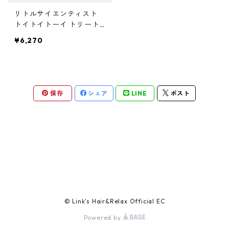
ガルバ
サロントリートメント
ボリュームダウン・くせ毛
トイトイトーイ
ヘアクリーム
ハイダメージ
ヘアスプレー
色を長持ちさせたい(褪色予防)
リトルサイエンティスト
ベータレイヤー
洗顔料
カールをしっかり出したい
化粧下地
ストレートパーマを長持ちさせたい
や行
スカルプケア
エイジングケア
トイトイトーイ トリート
メント 400ml
ガルバCMC
エイジングケア
ツヤツヤ・捻転毛
トリートメントジャック
¥6,270
バーム
白髪隠し
化粧水
ファンデーション
ツヤがほしい
ヤクジョ
育毛剤(医薬部外品)
ら行
処理剤
熱ダメージケア
バトラ
オイル
美容液
BBクリーム
まとまりがほしい
ヘアトニック・スカルプローション
リケラ
前処理剤
ドライヤーによるダメージ
わ行
お試しセット
紫外線ダメージケア
保存
シェア
LINE
ポスト
デトラ
グリース
乳液
コンシーラー
ボリュームダウン
リマサリ
中間処理剤
ヘアアイロンによるダメージ
髪の日焼け止め
スカルプケア
スケルトジャック
リップ
フェースパウダー
ロレッタ エメ
後処理剤
薄毛
スタイリング
トリートメントジャック
アイクリーム
アイブロウ・眉マスカラ
仕上剤
フケ・かゆみ・炎症
ソフト
マスク・パック
アイシャドウ
白髪
© Link's Hair&Relax Official EC
ハード
Powered by
CCクリーム
アイライナー