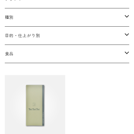
アリミノ メン
コソルケ
あ行
種別
スプリナージュ
ディビュースクッションファンデーション
リトル・サイエンティスト
か行
シャンプー
目的・仕上がり別
スタイルクラブ
ジャムゥレーベル
ガルバ
ダメージケア
フィヨーレ
さ行
トリートメント
仕上がり・髪質
食品
ダンスデザインチューナー
トイトイトーイ
ガルバCMC
スカルプケア
クオルシア
ジャムゥレーベル
ダメージケア
ボリュームアップ・やわらかい髪質
b-ex
た行
アウトバストリートメント
ダメージケア
美容ドリンク
シェルパ ホームケア
ベータレイヤー
クオルシア
カラーシャンプー
スケルトジャック
スカルプケア
なめらか・普通毛
LORETTA AIMER
ダンスデザインチューナー
エマルジョン
ローダメージ
ロハスカンパニー&フラグシステム
な行
スタイリング
カラーケア
ミント
リケラシリーズ
コンディショニングケア
カラートリートメント
しっとり・硬い髪質
ディビュース
ヘアミスト
ライトダメージ
yakujyo
ヘアワックス
ブリーチケア(色を入れたい)
は行
スキンケア
パーマケア
リマサリ
エイジングケア
コンディショニングケア
さらさら・ダメージ毛
デトラ
ヘアオイル
ミドルダメージ
ジェル
ブリーチケア(色なし)
バトラ
クレンジング
パーマを長持ちさせたい
ま行
メイクアップ
ストレートパーマケア