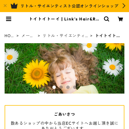
リトル・サイエンティスト公認オンラインショップ
トイトイトーイ | Link's Hair&Rel
ax Official EC
HOM
メーカ
リトル・サイエンティ
トイトイトー
E
ー
スト
イ
ごあいさつ
数あるショップの中から当店ECサイトへお越し頂き誠に
ありがとうございます。