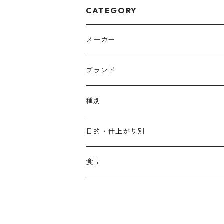
CATEGORY
メーカー
アリミノ
ブランド
アリミノ メン
コソルケ
あ行
種別
スプリナージュ
ディビュースクッションファンデーション
リトル・サイエンティスト
か行
シャンプー
目的・仕上がり別
スタイルクラブ
ジャムゥレーベル
ガルバ
ダメージケア
フィヨーレ
さ行
トリートメント
仕上がり・髪質
食品
ダンスデザインチューナー
トイトイトーイ
ガルバCMC
スカルプケア
クオルシア
ジャムゥレーベル
ダメージケア
ボリュームアップ・やわらかい髪質
b-ex
た行
アウトバストリートメント
ダメージケア
美容ドリンク
シェルパ ホームケア
ベータレイヤー
クオルシア
カラーシャンプー
スケルトジャック
スカルプケア
なめらか・普通毛
LORETTA AIMER
ダンスデザインチューナー
エマルジョン
ローダメージ
ロハスカンパニー&フラグシステム
な行
スタイリング
カラーケア