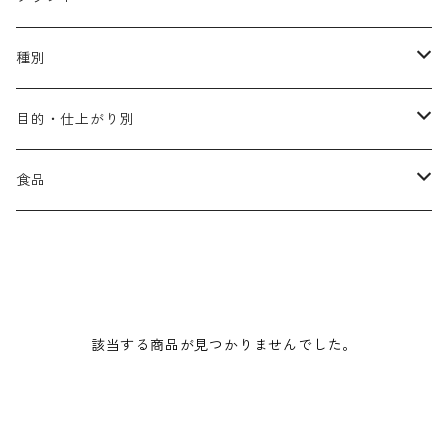
アリミノ メン
コソルケ
あ行
種別
スプリナージュ
ディビュースクッションファンデーション
リトル・サイエンティスト
か行
シャンプー
目的・仕上がり別
スタイルクラブ
ジャムゥレーベル
ガルバ
ダメージケア
フィヨーレ
さ行
トリートメント
仕上がり・髪質
食品
ダンスデザインチューナー
トイトイトーイ
ガルバCMC
スカルプケア
クオルシア
ジャムゥレーベル
ダメージケア
ボリュームアップ・やわらかい髪質
b-ex
た行
アウトバストリートメント
ダメージケア
美容ドリンク
シェルパ ホームケア
ベータレイヤー
クオルシア
カラーシャンプー
スケルトジャック
スカルプケア
なめらか・普通毛
LORETTA AIMER
ダンスデザインチューナー
エマルジョン
ローダメージ
ロハスカンパニー&フラグシステム
な行
スタイリング
カラーケア
ミント
該当する商品が見つかりませんでした。
リケラシリーズ
コンディショニングケア
カラートリートメント
しっとり・硬い髪質
ディビュース
ヘアミスト
ライトダメージ
yakujyo
ヘアワックス
ブリーチケア(色を入れたい)
は行
スキンケア
パーマケア
リマサリ
エイジングケア
コンディショニングケア
さらさら・ダメージ毛
デトラ
ヘアオイル
ミドルダメージ
ジェル
ブリーチケア(色なし)
バトラ
クレンジング
パーマを長持ちさせたい
ま行
メイクアップ
ストレートパーマケア