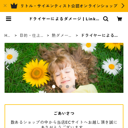
リトル・サイエンティスト公認オンラインショップ
ドライヤーによるダメージ | Link's
Hair&Relax Official EC
HO
目的・仕上が
熱ダメージ
ドライヤーによるダ
ME
り別
ケア
メージ
ごあいさつ
数あるショップの中から当店ECサイトへお越し頂き誠に
ありがとうございます。