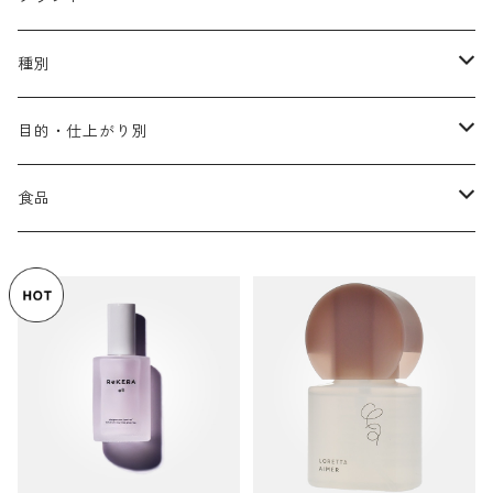
アリミノ メン
コソルケ
あ行
種別
スプリナージュ
ディビュースクッションファンデーション
リトル・サイエンティスト
か行
シャンプー
目的・仕上がり別
スタイルクラブ
ジャムゥレーベル
ガルバ
ダメージケア
フィヨーレ
さ行
トリートメント
仕上がり・髪質
食品
ダンスデザインチューナー
トイトイトーイ
ガルバCMC
スカルプケア
クオルシア
ジャムゥレーベル
ダメージケア
ボリュームアップ・やわらかい髪質
b-ex
た行
アウトバストリートメント
ダメージケア
美容ドリンク
シェルパ ホームケア
ベータレイヤー
クオルシア
カラーシャンプー
スケルトジャック
スカルプケア
なめらか・普通毛
LORETTA AIMER
ダンスデザインチューナー
エマルジョン
ローダメージ
ロハスカンパニー&フラグシステム
な行
スタイリング
カラーケア
ミント
リケラシリーズ
コンディショニングケア
カラートリートメント
しっとり・硬い髪質
ディビュース
ヘアミスト
ライトダメージ
yakujyo
ヘアワックス
ブリーチケア(色を入れたい)
は行
スキンケア
パーマケア
リマサリ
エイジングケア
コンディショニングケア
さらさら・ダメージ毛
デトラ
ヘアオイル
ミドルダメージ
ジェル
ブリーチケア(色なし)
バトラ
クレンジング
パーマを長持ちさせたい
ま行
メイクアップ
ストレートパーマケア