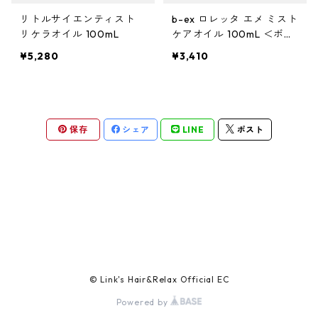
ガルバ
サロントリートメント
ボリュームダウン・くせ毛
トイトイトーイ
ヘアクリーム
ハイダメージ
ヘアスプレー
色を長持ちさせたい(褪色予防)
リトルサイエンティスト
b-ex ロレッタ エメ ミスト
ベータレイヤー
洗顔料
カールをしっかり出したい
化粧下地
ストレートパーマを長持ちさせたい
や行
スカルプケア
エイジングケア
リケラオイル 100mL
ケアオイル 100mL ＜ボデ
ィ・ヘアオイル＞
ガルバCMC
エイジングケア
ツヤツヤ・捻転毛
トリートメントジャック
¥5,280
¥3,410
バーム
白髪隠し
化粧水
ファンデーション
ツヤがほしい
ヤクジョ
育毛剤(医薬部外品)
ら行
処理剤
熱ダメージケア
バトラ
オイル
美容液
BBクリーム
まとまりがほしい
ヘアトニック・スカルプローション
リケラ
前処理剤
ドライヤーによるダメージ
わ行
お試しセット
紫外線ダメージケア
保存
シェア
LINE
ポスト
デトラ
グリース
乳液
コンシーラー
ボリュームダウン
リマサリ
中間処理剤
ヘアアイロンによるダメージ
髪の日焼け止め
スカルプケア
スケルトジャック
リップ
フェースパウダー
ロレッタ エメ
後処理剤
薄毛
スタイリング
トリートメントジャック
アイクリーム
アイブロウ・眉マスカラ
仕上剤
フケ・かゆみ・炎症
ソフト
マスク・パック
アイシャドウ
白髪
© Link's Hair&Relax Official EC
ハード
Powered by
CCクリーム
アイライナー