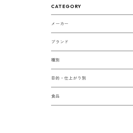
CATEGORY
メーカー
アリミノ
ブランド
アリミノ メン
コソルケ
あ行
種別
スプリナージュ
ディビュースクッションファンデーション
リトル・サイエンティスト
か行
シャンプー
目的・仕上がり別
スタイルクラブ
ジャムゥレーベル
ガルバ
ダメージケア
フィヨーレ
さ行
トリートメント
仕上がり・髪質
食品
ダンスデザインチューナー
トイトイトーイ
ガルバCMC
スカルプケア
クオルシア
ジャムゥレーベル
ダメージケア
ボリュームアップ・やわらかい髪質
b-ex
た行
アウトバストリートメント
ダメージケア
美容ドリンク
シェルパ ホームケア
ベータレイヤー
クオルシア
カラーシャンプー
スケルトジャック
スカルプケア
なめらか・普通毛
LORETTA AIMER
ダンスデザインチューナー
エマルジョン
ローダメージ
ロハスカンパニー&フラグシステム
な行
スタイリング
カラーケア