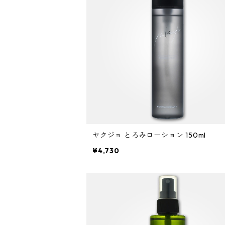
アイクリーム
アイブロウ・眉マスカラ
仕上剤
フケ・かゆみ・炎症
ソフト
マスク・パック
アイシャドウ
白髪
ハード
CCクリーム
アイライナー
スーパーハード
ハンドクリーム
マスカラ
マット
ボディクリーム
まつげの美容液
ウェット
ヤクジョ とろみローション 150ml
日焼け止め
¥4,730
口紅
ツヤ
リップグロス
ふんわりボリュームアップ
チーク
タイトにボリュームダウン