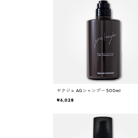
ミント
リケラシリーズ
コンディショニングケア
カラートリートメント
しっとり・硬い髪質
ディビュース
ヘアミスト
ライトダメージ
yakujyo
ヘアワックス
ブリーチケア(色を入れたい)
は行
スキンケア
パーマケア
リマサリ
エイジングケア
コンディショニングケア
さらさら・ダメージ毛
デトラ
ヘアオイル
ミドルダメージ
ジェル
ブリーチケア(色なし)
バトラ
クレンジング
パーマを長持ちさせたい
ま行
メイクアップ
ストレートパーマケア
ガルバ
サロントリートメント
ボリュームダウン・くせ毛
トイトイトーイ
ヘアクリーム
ハイダメージ
ヘアスプレー
色を長持ちさせたい(褪色予防)
ベータレイヤー
洗顔料
カールをしっかり出したい
化粧下地
ストレートパーマを長持ちさせたい
や行
スカルプケア
エイジングケア
ガルバCMC
エイジングケア
ツヤツヤ・捻転毛
トリートメントジャック
バーム
白髪隠し
化粧水
ファンデーション
ツヤがほしい
ヤクジョ
育毛剤(医薬部外品)
ら行
処理剤
熱ダメージケア
バトラ
オイル
美容液
BBクリーム
まとまりがほしい
ヤクジョ AGシャンプー 500ml
ヘアトニック・スカルプローション
リケラ
前処理剤
ドライヤーによるダメージ
わ行
お試しセット
紫外線ダメージケア
¥6,028
デトラ
グリース
乳液
コンシーラー
ボリュームダウン
リマサリ
中間処理剤
ヘアアイロンによるダメージ
髪の日焼け止め
スカルプケア
スケルトジャック
リップ
フェースパウダー
ロレッタ エメ
後処理剤
薄毛
スタイリング
トリートメントジャック