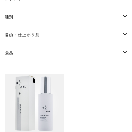
アリミノ メン
コソルケ
あ行
種別
スプリナージュ
ディビュースクッションファンデーション
リトル・サイエンティスト
か行
シャンプー
目的・仕上がり別
スタイルクラブ
ジャムゥレーベル
ガルバ
ダメージケア
フィヨーレ
さ行
トリートメント
仕上がり・髪質
食品
ダンスデザインチューナー
トイトイトーイ
ガルバCMC
スカルプケア
クオルシア
ジャムゥレーベル
ダメージケア
ボリュームアップ・やわらかい髪質
b-ex
た行
アウトバストリートメント
ダメージケア
美容ドリンク
シェルパ ホームケア
ベータレイヤー
クオルシア
カラーシャンプー
スケルトジャック
スカルプケア
なめらか・普通毛
LORETTA AIMER
ダンスデザインチューナー
エマルジョン
ローダメージ
ロハスカンパニー&フラグシステム
な行
スタイリング
カラーケア
ミント
リケラシリーズ
コンディショニングケア
カラートリートメント
しっとり・硬い髪質
ディビュース
ヘアミスト
ライトダメージ
yakujyo
ヘアワックス
ブリーチケア(色を入れたい)
は行
スキンケア
パーマケア
リマサリ
エイジングケア
コンディショニングケア
さらさら・ダメージ毛
デトラ
ヘアオイル
ミドルダメージ
ジェル
ブリーチケア(色なし)
バトラ
クレンジング
パーマを長持ちさせたい
ま行
メイクアップ
ストレートパーマケア