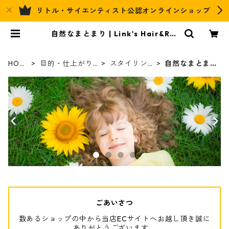
リトル・サイエンティスト公認オンラインショップ
自然なまとまり | Link's Hair&Rel
ax Official EC
HOM
目的・仕上がり
スタイリン
自然なまとま
E
別
グ
り
ごあいさつ
数あるショップの中から当店ECサイトへお越し頂き誠に
ありがとうございます。