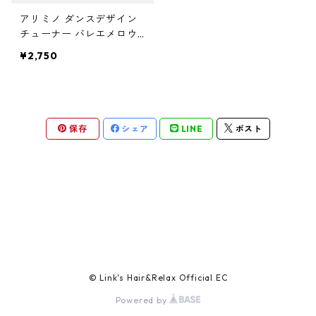
ガルバ
サロントリートメント
ボリュームダウン・くせ毛
トイトイトーイ
ヘアクリーム
ハイダメージ
ヘアスプレー
色を長持ちさせたい(褪色予防)
アリミノ ダンスデザイン
ベータレイヤー
洗顔料
カールをしっかり出したい
化粧下地
ストレートパーマを長持ちさせたい
や行
スカルプケア
エイジングケア
チューナー バレエメロウ 1
20g
ガルバCMC
エイジングケア
ツヤツヤ・捻転毛
トリートメントジャック
¥2,750
バーム
白髪隠し
化粧水
ファンデーション
ツヤがほしい
ヤクジョ
育毛剤(医薬部外品)
ら行
処理剤
熱ダメージケア
バトラ
オイル
美容液
BBクリーム
まとまりがほしい
ヘアトニック・スカルプローション
リケラ
前処理剤
ドライヤーによるダメージ
わ行
お試しセット
紫外線ダメージケア
保存
シェア
LINE
ポスト
デトラ
グリース
乳液
コンシーラー
ボリュームダウン
リマサリ
中間処理剤
ヘアアイロンによるダメージ
髪の日焼け止め
スカルプケア
スケルトジャック
リップ
フェースパウダー
ロレッタ エメ
後処理剤
薄毛
スタイリング
トリートメントジャック
アイクリーム
アイブロウ・眉マスカラ
仕上剤
フケ・かゆみ・炎症
ソフト
マスク・パック
アイシャドウ
白髪
© Link's Hair&Relax Official EC
ハード
Powered by
CCクリーム
アイライナー