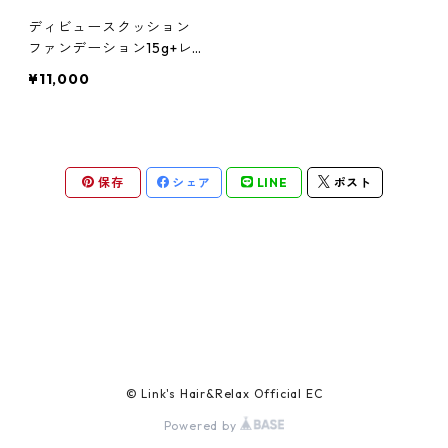
ガルバ
サロントリートメント
ボリュームダウン・くせ毛
トイトイトーイ
ヘアクリーム
ハイダメージ
ヘアスプレー
色を長持ちさせたい(褪色予防)
ディビュースクッション
ベータレイヤー
洗顔料
カールをしっかり出したい
化粧下地
ストレートパーマを長持ちさせたい
や行
スカルプケア
エイジングケア
ファンデーション15g+レ
フィル15g(詰め替え)
ガルバCMC
エイジングケア
ツヤツヤ・捻転毛
トリートメントジャック
¥11,000
バーム
白髪隠し
化粧水
ファンデーション
ツヤがほしい
ヤクジョ
育毛剤(医薬部外品)
ら行
処理剤
熱ダメージケア
バトラ
オイル
美容液
BBクリーム
まとまりがほしい
ヘアトニック・スカルプローション
リケラ
前処理剤
ドライヤーによるダメージ
わ行
お試しセット
紫外線ダメージケア
保存
シェア
LINE
ポスト
デトラ
グリース
乳液
コンシーラー
ボリュームダウン
リマサリ
中間処理剤
ヘアアイロンによるダメージ
髪の日焼け止め
スカルプケア
スケルトジャック
リップ
フェースパウダー
ロレッタ エメ
後処理剤
薄毛
スタイリング
トリートメントジャック
アイクリーム
アイブロウ・眉マスカラ
仕上剤
フケ・かゆみ・炎症
ソフト
マスク・パック
アイシャドウ
白髪
© Link's Hair&Relax Official EC
ハード
Powered by
CCクリーム
アイライナー