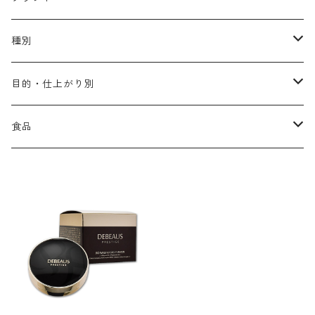
アリミノ メン
コソルケ
あ行
種別
スプリナージュ
ディビュースクッションファンデーション
リトル・サイエンティスト
か行
シャンプー
目的・仕上がり別
スタイルクラブ
ジャムゥレーベル
ガルバ
ダメージケア
フィヨーレ
さ行
トリートメント
仕上がり・髪質
食品
ダンスデザインチューナー
トイトイトーイ
ガルバCMC
スカルプケア
クオルシア
ジャムゥレーベル
ダメージケア
ボリュームアップ・やわらかい髪質
b-ex
た行
アウトバストリートメント
ダメージケア
美容ドリンク
シェルパ ホームケア
ベータレイヤー
クオルシア
カラーシャンプー
スケルトジャック
スカルプケア
なめらか・普通毛
LORETTA AIMER
ダンスデザインチューナー
エマルジョン
ローダメージ
ロハスカンパニー&フラグシステム
な行
スタイリング
カラーケア
ミント
リケラシリーズ
コンディショニングケア
カラートリートメント
しっとり・硬い髪質
ディビュース
ヘアミスト
ライトダメージ
yakujyo
ヘアワックス
ブリーチケア(色を入れたい)
は行
スキンケア
パーマケア
リマサリ
エイジングケア
コンディショニングケア
さらさら・ダメージ毛
デトラ
ヘアオイル
ミドルダメージ
ジェル
ブリーチケア(色なし)
バトラ
クレンジング
パーマを長持ちさせたい
ま行
メイクアップ
ストレートパーマケア