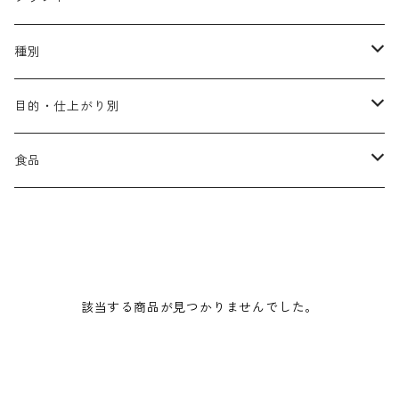
アリミノ メン
コソルケ
あ行
種別
スプリナージュ
ディビュースクッションファンデーション
リトル・サイエンティスト
か行
シャンプー
目的・仕上がり別
スタイルクラブ
ジャムゥレーベル
ガルバ
ダメージケア
フィヨーレ
さ行
トリートメント
仕上がり・髪質
食品
ダンスデザインチューナー
トイトイトーイ
ガルバCMC
スカルプケア
クオルシア
ジャムゥレーベル
ダメージケア
ボリュームアップ・やわらかい髪質
b-ex
た行
アウトバストリートメント
ダメージケア
美容ドリンク
シェルパ ホームケア
ベータレイヤー
クオルシア
カラーシャンプー
スケルトジャック
スカルプケア
なめらか・普通毛
LORETTA AIMER
ダンスデザインチューナー
エマルジョン
ローダメージ
ロハスカンパニー&フラグシステム
な行
スタイリング
カラーケア
ミント
該当する商品が見つかりませんでした。
リケラシリーズ
コンディショニングケア
カラートリートメント
しっとり・硬い髪質
ディビュース
ヘアミスト
ライトダメージ
yakujyo
ヘアワックス
ブリーチケア(色を入れたい)
は行
スキンケア
パーマケア
リマサリ
エイジングケア
コンディショニングケア
さらさら・ダメージ毛
デトラ
ヘアオイル
ミドルダメージ
ジェル
ブリーチケア(色なし)
バトラ
クレンジング
パーマを長持ちさせたい
ま行
メイクアップ
ストレートパーマケア