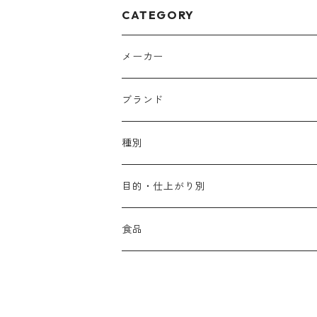
CATEGORY
メーカー
アリミノ
ブランド
アリミノ メン
コソルケ
あ行
種別
スプリナージュ
ディビュースクッションファンデーション
リトル・サイエンティスト
か行
シャンプー
目的・仕上がり別
スタイルクラブ
ジャムゥレーベル
ガルバ
ダメージケア
フィヨーレ
さ行
トリートメント
仕上がり・髪質
食品
ダンスデザインチューナー
トイトイトーイ
ガルバCMC
スカルプケア
クオルシア
ジャムゥレーベル
ダメージケア
ボリュームアップ・やわらかい髪質
b-ex
た行
アウトバストリートメント
ダメージケア
美容ドリンク
シェルパ ホームケア
ベータレイヤー
クオルシア
カラーシャンプー
スケルトジャック
スカルプケア
なめらか・普通毛
LORETTA AIMER
ダンスデザインチューナー
エマルジョン
ローダメージ
ロハスカンパニー&フラグシステム
な行
スタイリング
カラーケア