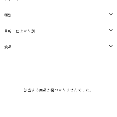
アリミノ メン
コソルケ
あ行
種別
スプリナージュ
ディビュースクッションファンデーション
リトル・サイエンティスト
か行
シャンプー
目的・仕上がり別
スタイルクラブ
ジャムゥレーベル
ガルバ
ダメージケア
フィヨーレ
さ行
トリートメント
仕上がり・髪質
食品
ダンスデザインチューナー
トイトイトーイ
ガルバCMC
スカルプケア
クオルシア
ジャムゥレーベル
ダメージケア
ボリュームアップ・やわらかい髪質
b-ex
た行
アウトバストリートメント
ダメージケア
美容ドリンク
シェルパ ホームケア
ベータレイヤー
クオルシア
カラーシャンプー
スケルトジャック
スカルプケア
なめらか・普通毛
LORETTA AIMER
ダンスデザインチューナー
エマルジョン
ローダメージ
ロハスカンパニー&フラグシステム
な行
スタイリング
カラーケア
ミント
該当する商品が見つかりませんでした。
リケラシリーズ
コンディショニングケア
カラートリートメント
しっとり・硬い髪質
ディビュース
ヘアミスト
ライトダメージ
yakujyo
ヘアワックス
ブリーチケア(色を入れたい)
は行
スキンケア
パーマケア
リマサリ
エイジングケア
コンディショニングケア
さらさら・ダメージ毛
デトラ
ヘアオイル
ミドルダメージ
ジェル
ブリーチケア(色なし)
バトラ
クレンジング
パーマを長持ちさせたい
ま行
メイクアップ
ストレートパーマケア