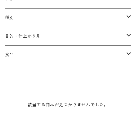
アリミノ メン
コソルケ
あ行
種別
スプリナージュ
ディビュースクッションファンデーション
リトル・サイエンティスト
か行
シャンプー
目的・仕上がり別
スタイルクラブ
ジャムゥレーベル
ガルバ
ダメージケア
フィヨーレ
さ行
トリートメント
仕上がり・髪質
食品
ダンスデザインチューナー
トイトイトーイ
ガルバCMC
スカルプケア
クオルシア
ジャムゥレーベル
ダメージケア
ボリュームアップ・やわらかい髪質
b-ex
た行
アウトバストリートメント
ダメージケア
美容ドリンク
シェルパ ホームケア
ベータレイヤー
クオルシア
カラーシャンプー
スケルトジャック
スカルプケア
なめらか・普通毛
LORETTA AIMER
ダンスデザインチューナー
エマルジョン
ローダメージ
ロハスカンパニー&フラグシステム
な行
スタイリング
カラーケア
ミント
該当する商品が見つかりませんでした。
リケラシリーズ
コンディショニングケア
カラートリートメント
しっとり・硬い髪質
ディビュース
ヘアミスト
ライトダメージ
yakujyo
ヘアワックス
ブリーチケア(色を入れたい)
は行
スキンケア
パーマケア
リマサリ
エイジングケア
コンディショニングケア
さらさら・ダメージ毛
デトラ
ヘアオイル
ミドルダメージ
ジェル
ブリーチケア(色なし)
バトラ
クレンジング
パーマを長持ちさせたい
ま行
メイクアップ
ストレートパーマケア