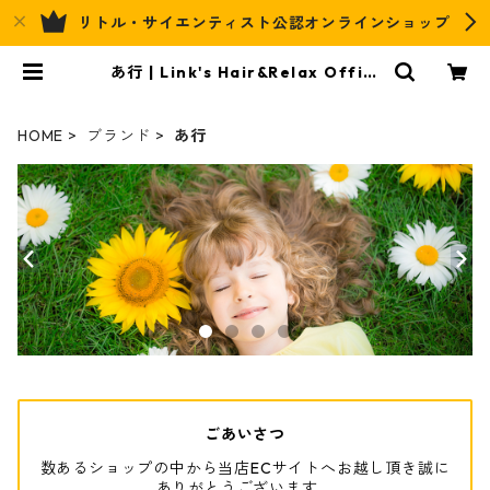
リトル・サイエンティスト公認オンラインショップ
あ行 | Link's Hair&Relax Offici
al EC
HOME
ブランド
あ行
ごあいさつ
数あるショップの中から当店ECサイトへお越し頂き誠に
ありがとうございます。