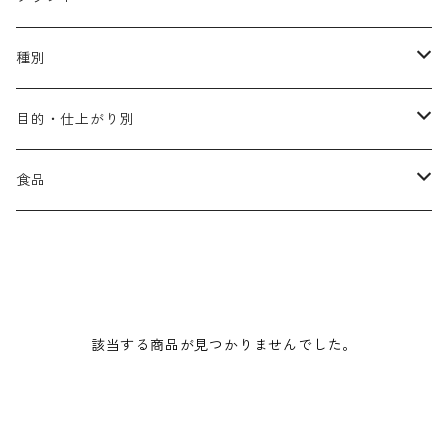
アリミノ メン
コソルケ
あ行
種別
スプリナージュ
ディビュースクッションファンデーション
リトル・サイエンティスト
か行
シャンプー
目的・仕上がり別
スタイルクラブ
ジャムゥレーベル
ガルバ
ダメージケア
フィヨーレ
さ行
トリートメント
仕上がり・髪質
食品
ダンスデザインチューナー
トイトイトーイ
ガルバCMC
スカルプケア
クオルシア
ジャムゥレーベル
ダメージケア
ボリュームアップ・やわらかい髪質
b-ex
た行
アウトバストリートメント
ダメージケア
美容ドリンク
シェルパ ホームケア
ベータレイヤー
クオルシア
カラーシャンプー
スケルトジャック
スカルプケア
なめらか・普通毛
LORETTA AIMER
ダンスデザインチューナー
エマルジョン
ローダメージ
ロハスカンパニー&フラグシステム
な行
スタイリング
カラーケア
ミント
該当する商品が見つかりませんでした。
リケラシリーズ
コンディショニングケア
カラートリートメント
しっとり・硬い髪質
ディビュース
ヘアミスト
ライトダメージ
yakujyo
ヘアワックス
ブリーチケア(色を入れたい)
は行
スキンケア
パーマケア
リマサリ
エイジングケア
コンディショニングケア
さらさら・ダメージ毛
デトラ
ヘアオイル
ミドルダメージ
ジェル
ブリーチケア(色なし)
バトラ
クレンジング
パーマを長持ちさせたい
ま行
メイクアップ
ストレートパーマケア