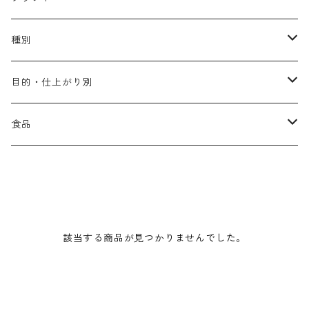
アリミノ メン
コソルケ
あ行
種別
スプリナージュ
ディビュースクッションファンデーション
リトル・サイエンティスト
か行
シャンプー
目的・仕上がり別
スタイルクラブ
ジャムゥレーベル
ガルバ
ダメージケア
フィヨーレ
さ行
トリートメント
仕上がり・髪質
食品
ダンスデザインチューナー
トイトイトーイ
ガルバCMC
スカルプケア
クオルシア
ジャムゥレーベル
ダメージケア
ボリュームアップ・やわらかい髪質
b-ex
た行
アウトバストリートメント
ダメージケア
美容ドリンク
シェルパ ホームケア
ベータレイヤー
クオルシア
カラーシャンプー
スケルトジャック
スカルプケア
なめらか・普通毛
LORETTA AIMER
ダンスデザインチューナー
エマルジョン
ローダメージ
ロハスカンパニー&フラグシステム
な行
スタイリング
カラーケア
ミント
該当する商品が見つかりませんでした。
リケラシリーズ
コンディショニングケア
カラートリートメント
しっとり・硬い髪質
ディビュース
ヘアミスト
ライトダメージ
yakujyo
ヘアワックス
ブリーチケア(色を入れたい)
は行
スキンケア
パーマケア
リマサリ
エイジングケア
コンディショニングケア
さらさら・ダメージ毛
デトラ
ヘアオイル
ミドルダメージ
ジェル
ブリーチケア(色なし)
バトラ
クレンジング
パーマを長持ちさせたい
ま行
メイクアップ
ストレートパーマケア