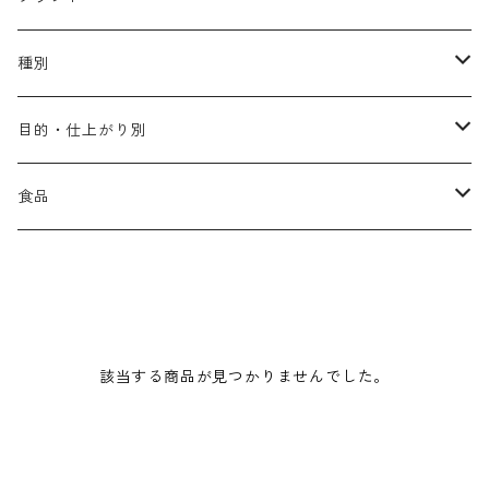
アリミノ メン
コソルケ
あ行
種別
スプリナージュ
ディビュースクッションファンデーション
リトル・サイエンティスト
か行
シャンプー
目的・仕上がり別
スタイルクラブ
ジャムゥレーベル
ガルバ
ダメージケア
フィヨーレ
さ行
トリートメント
仕上がり・髪質
食品
ダンスデザインチューナー
トイトイトーイ
ガルバCMC
スカルプケア
クオルシア
ジャムゥレーベル
ダメージケア
ボリュームアップ・やわらかい髪質
b-ex
た行
アウトバストリートメント
ダメージケア
美容ドリンク
シェルパ ホームケア
ベータレイヤー
クオルシア
カラーシャンプー
スケルトジャック
スカルプケア
なめらか・普通毛
LORETTA AIMER
ダンスデザインチューナー
エマルジョン
ローダメージ
ロハスカンパニー&フラグシステム
な行
スタイリング
カラーケア
ミント
該当する商品が見つかりませんでした。
リケラシリーズ
コンディショニングケア
カラートリートメント
しっとり・硬い髪質
ディビュース
ヘアミスト
ライトダメージ
yakujyo
ヘアワックス
ブリーチケア(色を入れたい)
は行
スキンケア
パーマケア
リマサリ
エイジングケア
コンディショニングケア
さらさら・ダメージ毛
デトラ
ヘアオイル
ミドルダメージ
ジェル
ブリーチケア(色なし)
バトラ
クレンジング
パーマを長持ちさせたい
ま行
メイクアップ
ストレートパーマケア