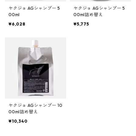
ガルバ
サロントリートメント
ボリュームダウン・くせ毛
トイトイトーイ
ヘアクリーム
ハイダメージ
ヘアスプレー
色を長持ちさせたい(褪色予防)
ヤクジョ AGシャンプー 5
ヤクジョ AGシャンプー 5
ベータレイヤー
洗顔料
カールをしっかり出したい
化粧下地
ストレートパーマを長持ちさせたい
や行
スカルプケア
エイジングケア
00ml
00ml詰め替え
ガルバCMC
エイジングケア
ツヤツヤ・捻転毛
トリートメントジャック
¥6,028
¥5,775
バーム
白髪隠し
化粧水
ファンデーション
ツヤがほしい
ヤクジョ
育毛剤(医薬部外品)
ら行
処理剤
熱ダメージケア
バトラ
オイル
美容液
BBクリーム
まとまりがほしい
ヘアトニック・スカルプローション
リケラ
前処理剤
ドライヤーによるダメージ
わ行
お試しセット
紫外線ダメージケア
デトラ
グリース
乳液
コンシーラー
ボリュームダウン
リマサリ
中間処理剤
ヘアアイロンによるダメージ
髪の日焼け止め
スカルプケア
スケルトジャック
リップ
フェースパウダー
ロレッタ エメ
後処理剤
薄毛
スタイリング
トリートメントジャック
アイクリーム
アイブロウ・眉マスカラ
仕上剤
フケ・かゆみ・炎症
ソフト
ヤクジョ AGシャンプー 10
00ml詰め替え
マスク・パック
アイシャドウ
白髪
ハード
¥10,340
CCクリーム
アイライナー