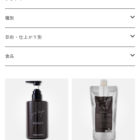
アリミノ メン
コソルケ
あ行
種別
スプリナージュ
ディビュースクッションファンデーション
リトル・サイエンティスト
か行
シャンプー
目的・仕上がり別
スタイルクラブ
ジャムゥレーベル
ガルバ
ダメージケア
フィヨーレ
さ行
トリートメント
仕上がり・髪質
食品
ダンスデザインチューナー
トイトイトーイ
ガルバCMC
スカルプケア
クオルシア
ジャムゥレーベル
ダメージケア
ボリュームアップ・やわらかい髪質
b-ex
た行
アウトバストリートメント
ダメージケア
美容ドリンク
シェルパ ホームケア
ベータレイヤー
クオルシア
カラーシャンプー
スケルトジャック
スカルプケア
なめらか・普通毛
LORETTA AIMER
ダンスデザインチューナー
エマルジョン
ローダメージ
ロハスカンパニー&フラグシステム
な行
スタイリング
カラーケア
ミント
リケラシリーズ
コンディショニングケア
カラートリートメント
しっとり・硬い髪質
ディビュース
ヘアミスト
ライトダメージ
yakujyo
ヘアワックス
ブリーチケア(色を入れたい)
は行
スキンケア
パーマケア
リマサリ
エイジングケア
コンディショニングケア
さらさら・ダメージ毛
デトラ
ヘアオイル
ミドルダメージ
ジェル
ブリーチケア(色なし)
バトラ
クレンジング
パーマを長持ちさせたい
ま行
メイクアップ
ストレートパーマケア