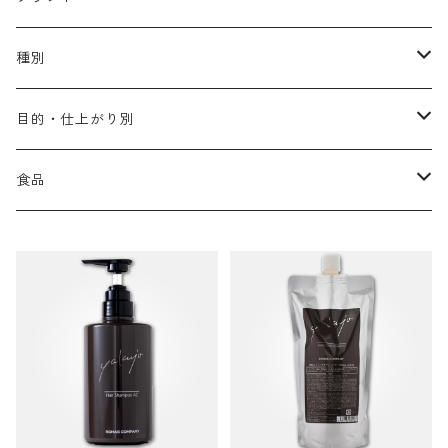
アリミノ メン
コソルケ
あ行
種別
スプリナージュ
ディビュースクッションファンデーション
リトル・サイエンティスト
か行
シャンプー
目的・仕上がり別
スタイルクラブ
ジャムゥレーベル
ガルバ
ダメージケア
フィヨーレ
さ行
トリートメント
仕上がり・髪質
食品
ダンスデザインチューナー
トイトイトーイ
ガルバCMC
スカルプケア
クオルシア
ジャムゥレーベル
ダメージケア
ボリュームアップ・やわらかい髪質
b-ex
た行
アウトバストリートメント
ダメージケア
美容ドリンク
シェルパ ホームケア
ベータレイヤー
クオルシア
カラーシャンプー
スケルトジャック
スカルプケア
なめらか・普通毛
LORETTA AIMER
ダンスデザインチューナー
エマルジョン
ローダメージ
ロハスカンパニー&フラグシステム
な行
スタイリング
カラーケア
ミント
リケラシリーズ
コンディショニングケア
カラートリートメント
しっとり・硬い髪質
ディビュース
ヘアミスト
ライトダメージ
yakujyo
ヘアワックス
ブリーチケア(色を入れたい)
は行
スキンケア
パーマケア
リマサリ
エイジングケア
コンディショニングケア
さらさら・ダメージ毛
デトラ
ヘアオイル
ミドルダメージ
ジェル
ブリーチケア(色なし)
バトラ
クレンジング
パーマを長持ちさせたい
ま行
メイクアップ
ストレートパーマケア