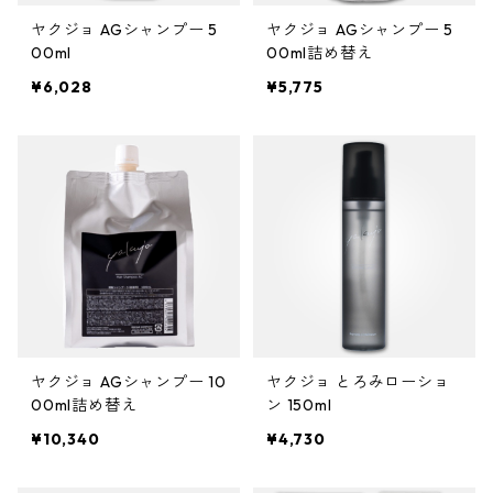
ガルバ
サロントリートメント
ボリュームダウン・くせ毛
トイトイトーイ
ヘアクリーム
ハイダメージ
ヘアスプレー
色を長持ちさせたい(褪色予防)
ヤクジョ AGシャンプー 5
ヤクジョ AGシャンプー 5
ベータレイヤー
洗顔料
カールをしっかり出したい
化粧下地
ストレートパーマを長持ちさせたい
や行
スカルプケア
エイジングケア
00ml
00ml詰め替え
ガルバCMC
エイジングケア
ツヤツヤ・捻転毛
トリートメントジャック
¥6,028
¥5,775
バーム
白髪隠し
化粧水
ファンデーション
ツヤがほしい
ヤクジョ
育毛剤(医薬部外品)
ら行
処理剤
熱ダメージケア
バトラ
オイル
美容液
BBクリーム
まとまりがほしい
ヘアトニック・スカルプローション
リケラ
前処理剤
ドライヤーによるダメージ
わ行
お試しセット
紫外線ダメージケア
デトラ
グリース
乳液
コンシーラー
ボリュームダウン
リマサリ
中間処理剤
ヘアアイロンによるダメージ
髪の日焼け止め
スカルプケア
スケルトジャック
リップ
フェースパウダー
ロレッタ エメ
後処理剤
薄毛
スタイリング
トリートメントジャック
アイクリーム
アイブロウ・眉マスカラ
仕上剤
フケ・かゆみ・炎症
ソフト
ヤクジョ AGシャンプー 10
ヤクジョ とろみローショ
00ml詰め替え
ン 150ml
マスク・パック
アイシャドウ
白髪
ハード
¥10,340
¥4,730
CCクリーム
アイライナー