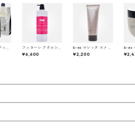
ティス
フィヨーレ クオルシア
b-ex ロレッタ エメ オ
b-ex
ア ト
カラーシャンプーピン
イルグリース 80g ＜
ェル 
¥6,600
¥2,200
¥2,4
00g
ク 1000ml
スタイリング＞
ング
フィル