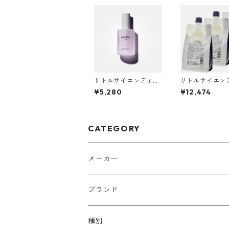
リトルサイエンティス
リトルサイエン
ト リケラオイル 100
ト ガルバCMCケ
¥5,280
¥12,474
mL
リートメント 12
(400g×3) レ
(詰替)
CATEGORY
メーカー
アリミノ
ブランド
アリミノ メン
コソルケ
あ行
種別