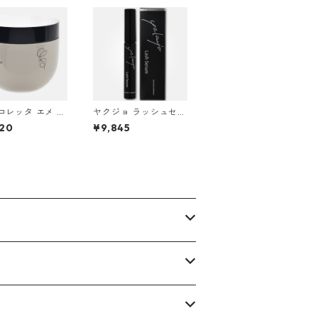
 ロレッタ エメ ジ
ヤクジョ ラッシュセラ
270g ＜スタイリ
ム 7ml
20
¥9,845
ジェル＞