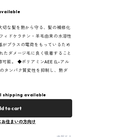
available
大切な髪を熱から守る、髪の補修化
ルフィドケラチン・羊毛由来の水溶性
基がプラスの電荷をもっているため
されたダメージ毛に良く吸着すること
能。 ◆ポリアミンAEE (L-アル
でのタンパク質変性を抑制し、熱ダ
l shipping available
d to cart
にお住まいの方向け
通報する