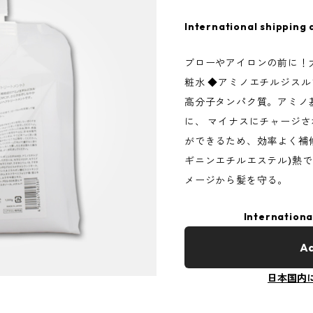
International shipping 
ブローやアイロンの前に！
粧水 ◆アミノエチルジス
高分子タンパク質。アミノ
に、 マイナスにチャージ
ができるため、効率よく補修可
ギニンエチルエステル)熱
メージから髪を守る。
Internationa
Ad
日本国内